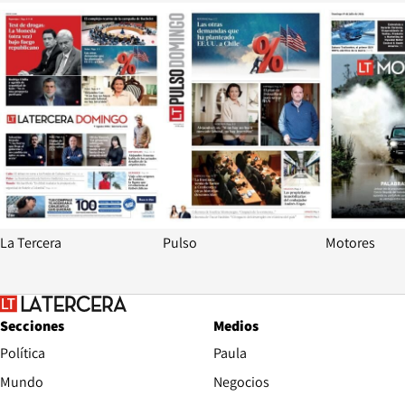
Opens in new window
Opens in ne
La Tercera
Pulso
Motores
Secciones
Medios
Política
Paula
Mundo
Negocios