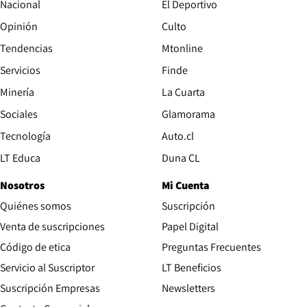
Nacional
El Deportivo
Opinión
Culto
Tendencias
Mtonline
Servicios
Finde
Opens in new window
Minería
La Cuarta
Opens in new wind
Sociales
Glamorama
Opens in new window
Tecnología
Auto.cl
Opens in new window
LT Educa
Duna CL
Nosotros
Mi Cuenta
Quiénes somos
Suscripción
Opens in new win
Venta de suscripciones
Papel Digital
Opens in new window
Código de etica
Preguntas Frecuentes
Servicio al Suscriptor
LT Beneficios
Suscripción Empresas
Newsletters