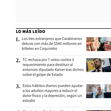
LO MÁS LEÍDO
Los tres extranjeros que Carabineros
1
.
detuvo con más de $540 millones en
billetes en Coquimbo
TC rechaza por 7 votos contra 3
2
.
requerimiento para destituir al
entonces diputado Kaiser tras dichos
sobre el golpe de Estado
Estos hábitos diarios pueden ayudar
3
.
a los adultos mayores a reducir el
dolor físico y la depresión, según un
estudio