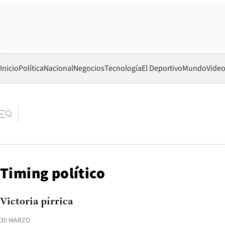
Inicio
Política
Nacional
Negocios
Tecnología
El Deportivo
Mundo
Vide
Timing político
Victoria pírrica
30 MARZO