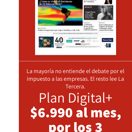
La mayoría no entiende el debate por el
impuesto a las empresas. El resto lee La
Tercera.
Plan Digital+
$6.990 al mes,
por los 3