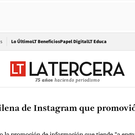
Opens in new window
os
Lo Último
LT Beneficios
Papel Digital
LT Educa
75 años
haciendo periodismo
lena de Instagram que promovió 
do la promoción de información que tiende "a engañ