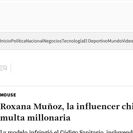
Inicio
Política
Nacional
Negocios
Tecnología
El Deportivo
Mundo
Vide
MOUSE
Roxana Muñoz, la influencer chi
multa millonaria
La modelo infringió el Código Sanitario, incluyen