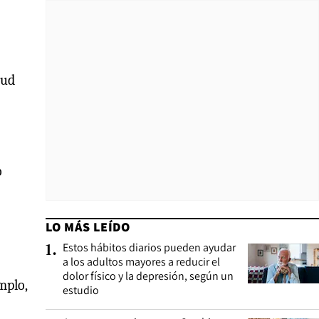
lud
o
LO MÁS LEÍDO
Estos hábitos diarios pueden ayudar
1
.
a los adultos mayores a reducir el
dolor físico y la depresión, según un
mplo,
estudio