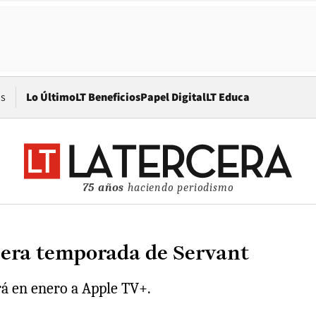
Opens in new window
os
Lo Último
LT Beneficios
Papel Digital
LT Educa
75 años
haciendo periodismo
rcera temporada de Servant
á en enero a Apple TV+.