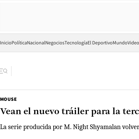
Inicio
Política
Nacional
Negocios
Tecnología
El Deportivo
Mundo
Vide
MOUSE
Vean el nuevo tráiler para la te
La serie producida por M. Night Shyamalan volver