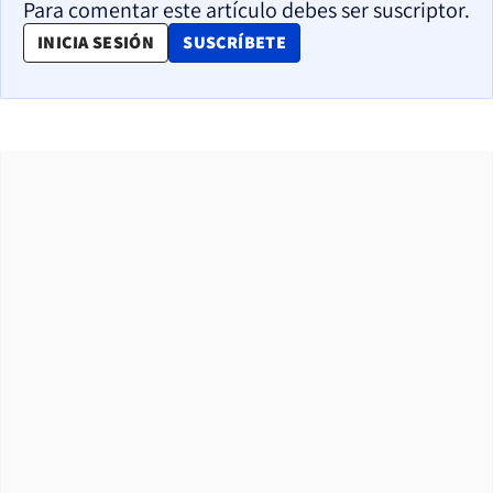
Para comentar este artículo debes ser suscriptor.
OPENS IN NEW WINDOW
INICIA SESIÓN
SUSCRÍBETE