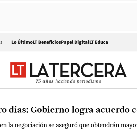
Opens in new window
os
Lo Último
LT Beneficios
Papel Digital
LT Educa
75 años
haciendo periodismo
tro días: Gobierno logra acuerdo
ue en la negociación se aseguró que obtendrán mayo