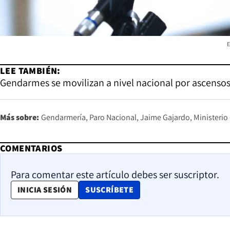
E
LEE TAMBIÉN:
Gendarmes se movilizan a nivel nacional por ascensos 
Más sobre:
Gendarmería
Paro Nacional
Jaime Gajardo
Ministerio 
COMENTARIOS
Para comentar este artículo debes ser suscriptor.
OPENS IN NEW WINDOW
INICIA SESIÓN
SUSCRÍBETE