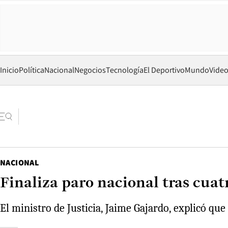
Inicio
Política
Nacional
Negocios
Tecnología
El Deportivo
Mundo
Vide
NACIONAL
Finaliza paro nacional tras cua
El ministro de Justicia, Jaime Gajardo, explicó q