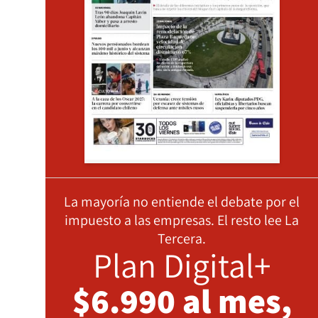
La mayoría no entiende el debate por el
impuesto a las empresas. El resto lee La
Tercera.
Plan Digital+
$6.990 al mes,