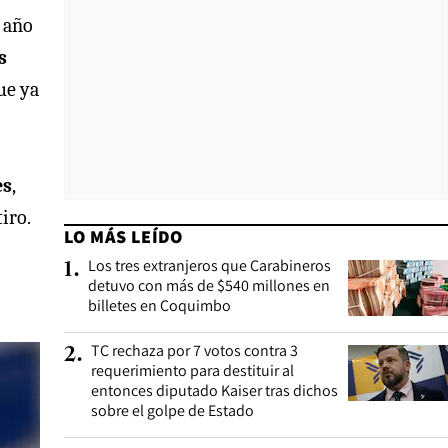
o año
s
ue ya
es
,
iro.
LO MÁS LEÍDO
Los tres extranjeros que Carabineros
1
.
detuvo con más de $540 millones en
billetes en Coquimbo
TC rechaza por 7 votos contra 3
2
.
requerimiento para destituir al
entonces diputado Kaiser tras dichos
sobre el golpe de Estado