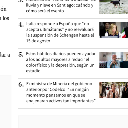
3
.
lluvia y nieve en Santiago: cuándo y
ión
cómo será el evento
 los
Italia responde a España que “no
4
.
acepta ultimátums” y no reevaluará
la suspensión de Schengen hasta el
15 de agosto
Estos hábitos diarios pueden ayudar
5
.
dar a
a los adultos mayores a reducir el
dolor físico y la depresión, según un
estudio
Exministra de Minería del gobierno
6
.
anterior por Codelco: “En ningún
momento pensamos en que se
enajenaran activos tan importantes”