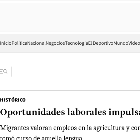
Inicio
Política
Nacional
Negocios
Tecnología
El Deportivo
Mundo
Vide
HISTÓRICO
Oportunidades laborales impulsa
Migrantes valoran empleos en la agricultura y cons
tomó curso de aquella lengua.