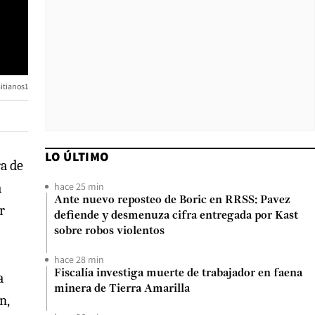
itianos1
LO ÚLTIMO
ra de
hace 25 min
a
Ante nuevo reposteo de Boric en RRSS: Pavez
r
defiende y desmenuza cifra entregada por Kast
sobre robos violentos
hace 28 min
Fiscalía investiga muerte de trabajador en faena
a
minera de Tierra Amarilla
n,