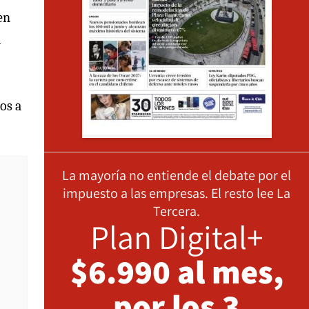
en
a
os a
La mayoría no entiende el debate por el
impuesto a las empresas. El resto lee La
Tercera.
Plan Digital+
$6.990 al mes,
por los 3