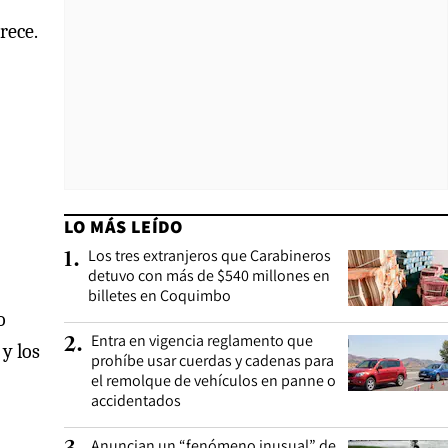
rece.
LO MÁS LEÍDO
Los tres extranjeros que Carabineros
1
.
detuvo con más de $540 millones en
billetes en Coquimbo
o
Entra en vigencia reglamento que
2
.
y los
prohíbe usar cuerdas y cadenas para
el remolque de vehículos en panne o
accidentados
Anuncian un “fenómeno inusual” de