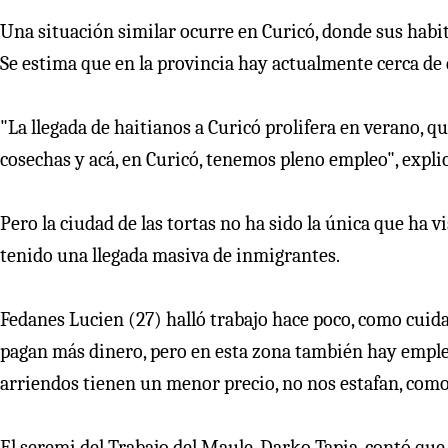
Una situación similar ocurre en Curicó, donde sus habi
Se estima que en la provincia hay actualmente cerca de 
"La llegada de haitianos a Curicó prolifera en verano, q
cosechas y acá, en Curicó, tenemos pleno empleo", expli
Pero la ciudad de las tortas no ha sido la única que ha v
tenido una llegada masiva de inmigrantes.
Fedanes Lucien (27) halló trabajo hace poco, como cuid
pagan más dinero, pero en esta zona también hay empleo 
arriendos tienen un menor precio, no nos estafan, como
El seremi del Trabajo del Maule, Darko Tapia, contó qu