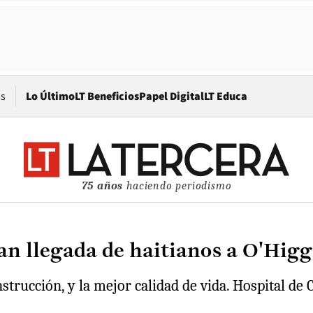
Opens in new window
os
Lo Último
LT Beneficios
Papel Digital
LT Educa
75 años
haciendo periodismo
n llegada de haitianos a O'Higg
trucción, y la mejor calidad de vida. Hospital de 