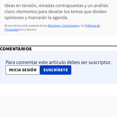
Ideas en tensión, miradas contrapuestas y un análisis
claro: elementos para develar los temas que dividen
opiniones y marcarán la agenda.
Al suscribirte estás aceptando los
Términos y Condiciones
y las
Políticas de
Privacidad
de La Tercera.
COMENTARIOS
Para comentar este artículo debes ser suscriptor.
OPENS IN NEW WINDOW
INICIA SESIÓN
SUSCRÍBETE