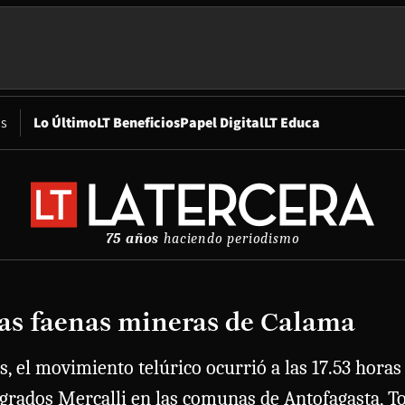
Opens in new window
os
Lo Último
LT Beneficios
Papel Digital
LT Educa
75 años
haciendo periodismo
 las faenas mineras de Calama
s, el movimiento telúrico ocurrió a las 17.53 horas
ados Mercalli en las comunas de Antofagasta, Toco