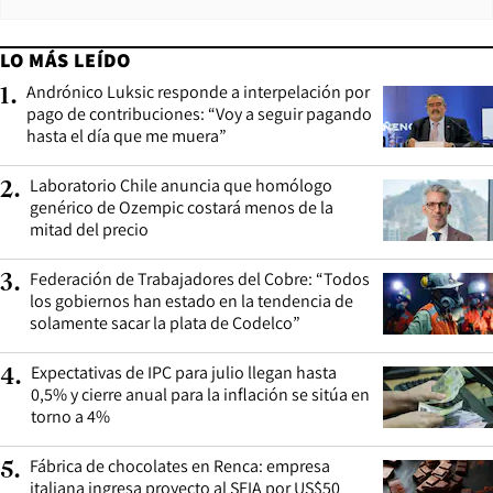
LO MÁS LEÍDO
Andrónico Luksic responde a interpelación por
1
.
pago de contribuciones: “Voy a seguir pagando
hasta el día que me muera”
Laboratorio Chile anuncia que homólogo
2
.
genérico de Ozempic costará menos de la
mitad del precio
Federación de Trabajadores del Cobre: “Todos
3
.
los gobiernos han estado en la tendencia de
solamente sacar la plata de Codelco”
Expectativas de IPC para julio llegan hasta
4
.
0,5% y cierre anual para la inflación se sitúa en
torno a 4%
Fábrica de chocolates en Renca: empresa
5
.
italiana ingresa proyecto al SEIA por US$50