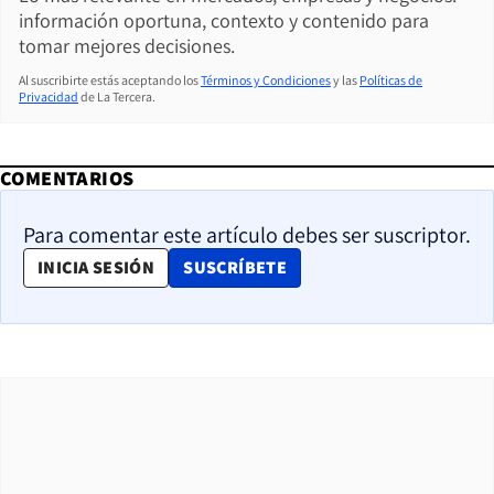
información oportuna, contexto y contenido para
tomar mejores decisiones.
Al suscribirte estás aceptando los
Términos y Condiciones
y las
Políticas de
Privacidad
de La Tercera.
COMENTARIOS
Para comentar este artículo debes ser suscriptor.
OPENS IN NEW WINDOW
INICIA SESIÓN
SUSCRÍBETE