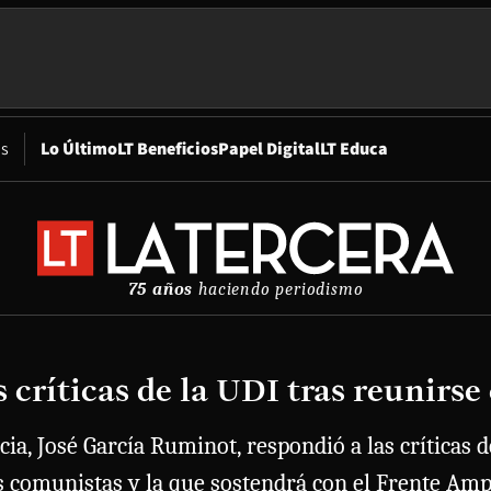
Opens in new window
os
Lo Último
LT Beneficios
Papel Digital
LT Educa
75 años
haciendo periodismo
críticas de la UDI tras reunirse 
ncia, José García Ruminot, respondió a las crítica
os comunistas y la que sostendrá con el Frente Amp