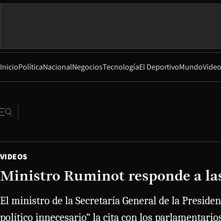
Inicio
Política
Nacional
Negocios
Tecnología
El Deportivo
Mundo
Vide
VIDEOS
Ministro Ruminot responde a las 
El ministro de la Secretaría General de la Preside
político innecesario“ la cita con los parlamentari