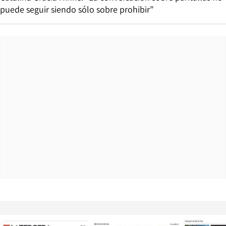
puede seguir siendo sólo sobre prohibir”
Opens in new window
Opens in ne