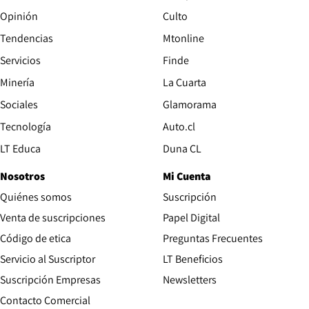
Opinión
Culto
Tendencias
Mtonline
Servicios
Finde
Opens in new window
Minería
La Cuarta
Opens in new wind
Sociales
Glamorama
Opens in new window
Tecnología
Auto.cl
Opens in new window
LT Educa
Duna CL
Nosotros
Mi Cuenta
Quiénes somos
Suscripción
Opens in new win
Venta de suscripciones
Papel Digital
Opens in new window
Código de etica
Preguntas Frecuentes
Servicio al Suscriptor
LT Beneficios
Suscripción Empresas
Newsletters
Opens in new window
Contacto Comercial