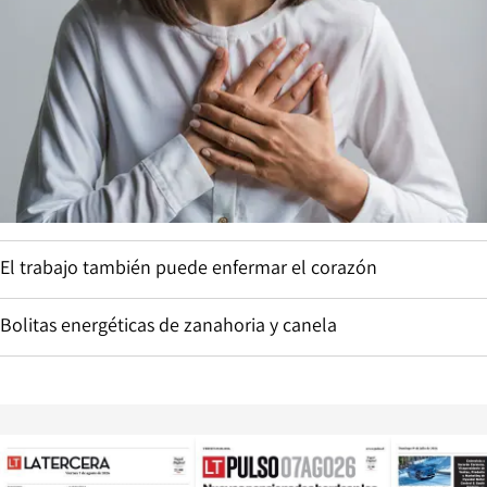
El trabajo también puede enfermar el corazón
Bolitas energéticas de zanahoria y canela
Opens in new window
Opens in ne