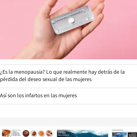
¿Es la menopausia? Lo que realmente hay detrás de la
pérdida del deseo sexual de las mujeres
Así son los infartos en las mujeres
Opens in new window
Opens in ne