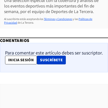
Una selección especial con la cobertura y análisis de
los eventos deportivos más importantes del fin de
semana, por el equipo de Deportes de La Tercera.
Al suscribirte estás aceptando los
Términos y Condiciones
y las
Políticas de
Privacidad
de La Tercera.
COMENTARIOS
Para comentar este artículo debes ser suscriptor.
OPENS IN NEW WINDOW
INICIA SESIÓN
SUSCRÍBETE