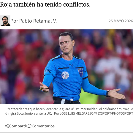
Roja también ha tenido conflictos.
Por
Pablo Retamal V.
25 MAYO 2026
“Antecedentes que hacen levantar la guardia”: Wilmar Roldán, el polémico árbitro que
dirigirá Boca Juniors ante la UC.
JOSE LUIS MELGAREJO/MEXSPORT/PHOTOSPORT
Compartir
Comentarios