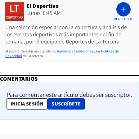
El Deportivo
Lunes, 8:45 AM
REGÍSTRATE
Una selección especial con la cobertura y análisis de
los eventos deportivos más importantes del fin de
semana, por el equipo de Deportes de La Tercera.
Al suscribirte estás aceptando los
Términos y Condiciones
y las
Políticas de
Privacidad
de La Tercera.
COMENTARIOS
Para comentar este artículo debes ser suscriptor.
OPENS IN NEW WINDOW
INICIA SESIÓN
SUSCRÍBETE