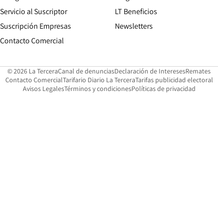
Servicio al Suscriptor
LT Beneficios
Suscripción Empresas
Newsletters
Opens in new window
Contacto Comercial
Opens in new window
Opens in 
Op
© 2026 La Tercera
Canal de denuncias
Declaración de Intereses
Remates
Opens in new window
Opens in new window
O
Contacto Comercial
Tarifario Diario La Tercera
Tarifas publicidad electoral
Opens in new window
Avisos Legales
Términos y condiciones
Políticas de privacidad