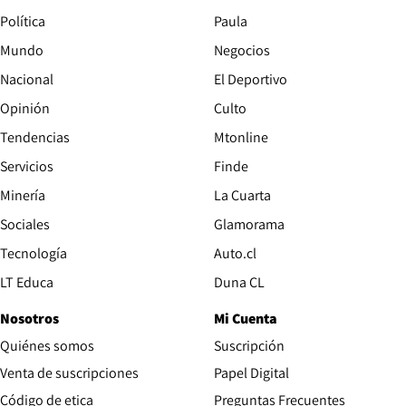
Política
Paula
Mundo
Negocios
Nacional
El Deportivo
Opinión
Culto
Tendencias
Mtonline
Servicios
Finde
Opens in new window
Minería
La Cuarta
Opens in new wind
Sociales
Glamorama
Opens in new window
Tecnología
Auto.cl
Opens in new window
LT Educa
Duna CL
Nosotros
Mi Cuenta
Quiénes somos
Suscripción
Opens in new win
Venta de suscripciones
Papel Digital
Opens in new window
Código de etica
Preguntas Frecuentes