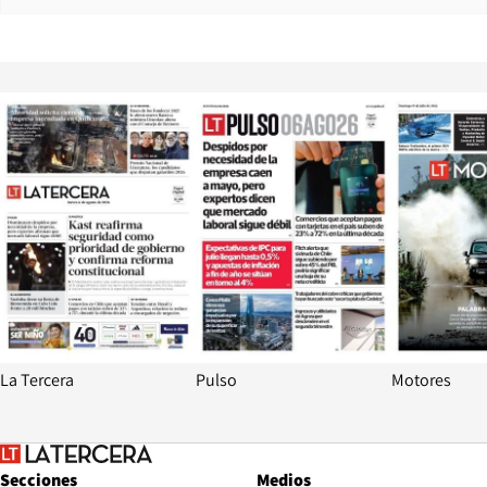
Opens in new window
Opens in ne
La Tercera
Pulso
Motores
Secciones
Medios