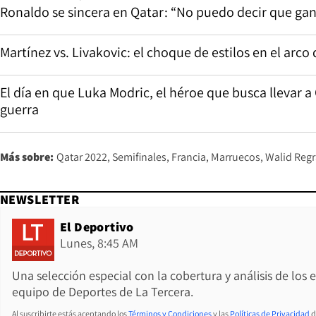
Ronaldo se sincera en Qatar: “No puedo decir que gane
Martínez vs. Livakovic: el choque de estilos en el arco
El día en que Luka Modric, el héroe que busca llevar a
guerra
Más sobre:
Qatar 2022
Semifinales
Francia
Marruecos
Walid Regr
NEWSLETTER
El Deportivo
Lunes, 8:45 AM
Una selección especial con la cobertura y análisis de los
equipo de Deportes de La Tercera.
Al suscribirte estás aceptando los
Términos y Condiciones
y las
Políticas de Privacidad
d