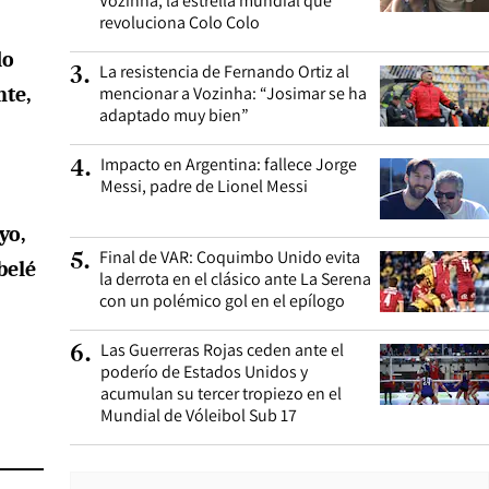
Vozinha, la estrella mundial que
revoluciona Colo Colo
do
La resistencia de Fernando Ortiz al
3
.
nte,
mencionar a Vozinha: “Josimar se ha
adaptado muy bien”
Impacto en Argentina: fallece Jorge
4
.
Messi, padre de Lionel Messi
yo,
Final de VAR: Coquimbo Unido evita
5
.
belé
la derrota en el clásico ante La Serena
con un polémico gol en el epílogo
Las Guerreras Rojas ceden ante el
6
.
poderío de Estados Unidos y
acumulan su tercer tropiezo en el
Mundial de Vóleibol Sub 17