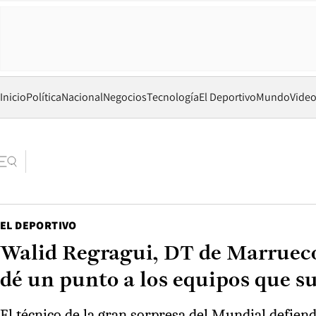
Inicio
Política
Nacional
Negocios
Tecnología
El Deportivo
Mundo
Vide
EL DEPORTIVO
Walid Regragui, DT de Marruecos,
dé un punto a los equipos que s
El técnico de la gran sorpresa del Mundial defiend