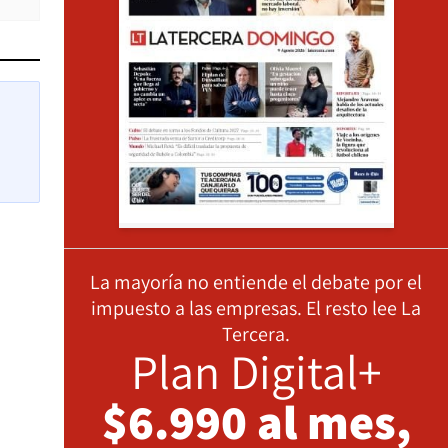
La mayoría no entiende el debate por el
impuesto a las empresas. El resto lee La
Tercera.
Plan Digital+
$6.990 al mes,