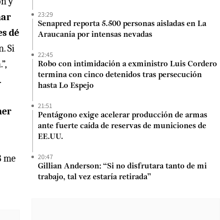
ón y
23:29
ñar
Senapred reporta 5.500 personas aisladas en La
es dé
Araucanía por intensas nevadas
. Si
22:45
”,
Robo con intimidación a exministro Luis Cordero
termina con cinco detenidos tras persecución
.
hasta Lo Espejo
21:51
ner
Pentágono exige acelerar producción de armas
ante fuerte caída de reservas de municiones de
EE.UU.
20:47
8 me
Gillian Anderson: “Si no disfrutara tanto de mi
trabajo, tal vez estaría retirada”