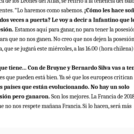
 de los Leones del Atlas, se refirió a la tenencia del bal
esentes. “Lo haremos como sabemos.
¡Cómo les hace so
os veces a puerta? Le voy a decir a Infantino que l
sión.
Estamos aquí para ganar, no para tener la posesión
ara que no nos ganen. No creo que nos dejen la posesión.
, que se jugará este miércoles, a las 16.00 (hora chilena)
que tiene... Con de Bruyne y Bernardo Silva vas a te
res que pueden está bien. Ya sé que los europeos critican
s países que están evolucionando. No hay un solo
esión pero ganaron.
Son los mejores. La Francia de 201
e no nos respete mañana Francia. Si lo hacen, será más