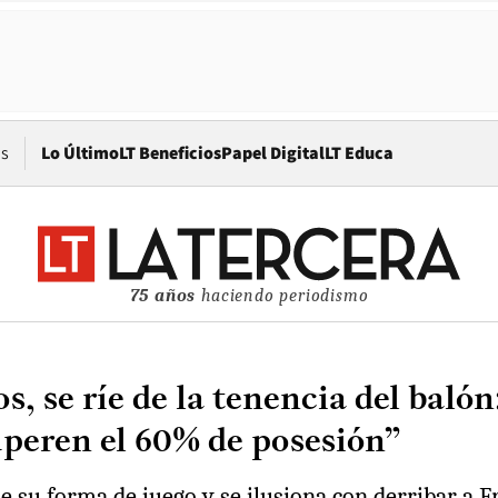
Opens in new window
os
Lo Último
LT Beneficios
Papel Digital
LT Educa
75 años
haciendo periodismo
 se ríe de la tenencia del balón:
uperen el 60% de posesión”
e su forma de juego y se ilusiona con derribar a F