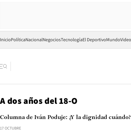
Inicio
Política
Nacional
Negocios
Tecnología
El Deportivo
Mundo
Vide
A dos años del 18-O
Columna de Iván Poduje: ¿Y la dignidad cuándo?
17 OCTUBRE