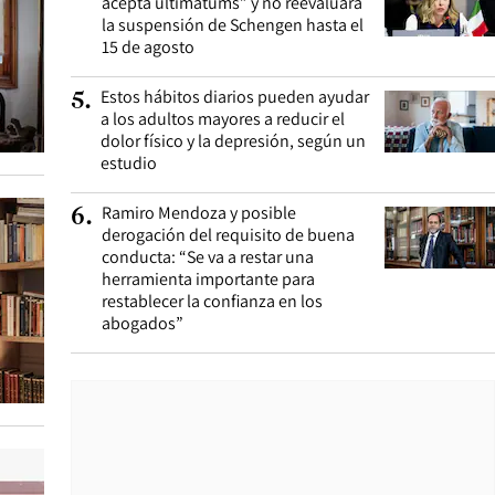
acepta ultimátums” y no reevaluará
la suspensión de Schengen hasta el
15 de agosto
Estos hábitos diarios pueden ayudar
5
.
a los adultos mayores a reducir el
dolor físico y la depresión, según un
estudio
Ramiro Mendoza y posible
6
.
derogación del requisito de buena
conducta: “Se va a restar una
herramienta importante para
restablecer la confianza en los
abogados”