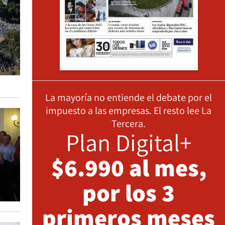
La mayoría no entiende el debate por el
impuesto a las empresas. El resto lee La
Tercera.
Plan Digital+
$6.990 al mes,
por los 3
primeros meses