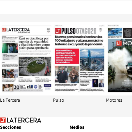
Opens in new window
Opens in ne
La Tercera
Pulso
Motores
Secciones
Medios