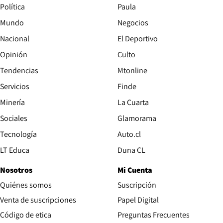
Política
Paula
Mundo
Negocios
Nacional
El Deportivo
Opinión
Culto
Tendencias
Mtonline
Servicios
Finde
Opens in new window
Minería
La Cuarta
Opens in new wind
Sociales
Glamorama
Opens in new window
Tecnología
Auto.cl
Opens in new window
LT Educa
Duna CL
Nosotros
Mi Cuenta
Quiénes somos
Suscripción
Opens in new win
Venta de suscripciones
Papel Digital
Opens in new window
Código de etica
Preguntas Frecuentes