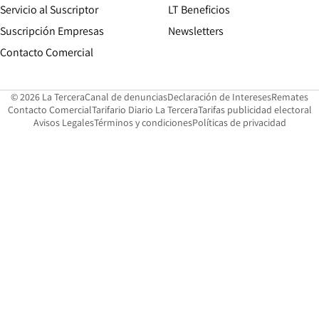
Servicio al Suscriptor
LT Beneficios
Suscripción Empresas
Newsletters
Opens in new window
Contacto Comercial
Opens in new window
Opens in 
Op
© 2026 La Tercera
Canal de denuncias
Declaración de Intereses
Remates
Opens in new window
Opens in new window
O
Contacto Comercial
Tarifario Diario La Tercera
Tarifas publicidad electoral
Opens in new window
Avisos Legales
Términos y condiciones
Políticas de privacidad