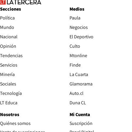
Secciones
Medios
Política
Paula
Mundo
Negocios
Nacional
El Deportivo
Opinión
Culto
Tendencias
Mtonline
Servicios
Finde
Opens in new window
Minería
La Cuarta
Opens in new wind
Sociales
Glamorama
Opens in new window
Tecnología
Auto.cl
Opens in new window
LT Educa
Duna CL
Nosotros
Mi Cuenta
Quiénes somos
Suscripción
Opens in new win