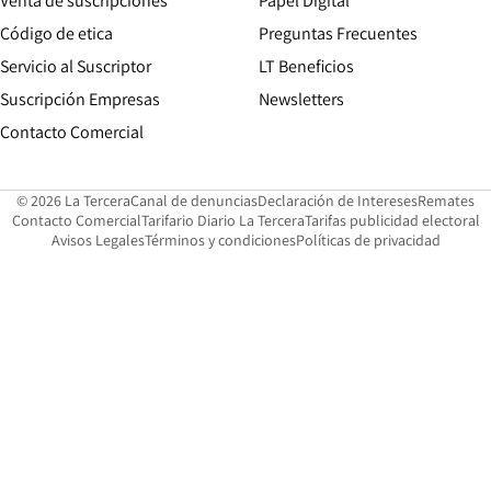
Venta de suscripciones
Papel Digital
Opens in new window
Código de etica
Preguntas Frecuentes
Servicio al Suscriptor
LT Beneficios
Suscripción Empresas
Newsletters
Opens in new window
Contacto Comercial
Opens in new window
Opens in 
Op
© 2026 La Tercera
Canal de denuncias
Declaración de Intereses
Remates
Opens in new window
Opens in new window
O
Contacto Comercial
Tarifario Diario La Tercera
Tarifas publicidad electoral
Opens in new window
Avisos Legales
Términos y condiciones
Políticas de privacidad