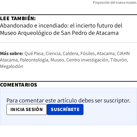
Proyección del nuevo museo.
LEE TAMBIÉN:
Abandonado e incendiado: el incierto futuro del
Museo Arqueológico de San Pedro de Atacama
Más sobre:
Qué Pasa
Ciencia
Caldera
Fósiles
Atacama
CIAHN
Atacama
Paleontología
Museo
Centro investigación
Tiburón
Megalodón
COMENTARIOS
Para comentar este artículo debes ser suscriptor.
OPENS IN NEW WINDOW
INICIA SESIÓN
SUSCRÍBETE