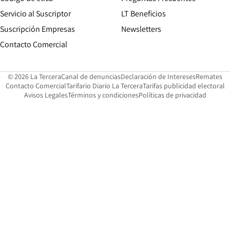
Servicio al Suscriptor
LT Beneficios
Suscripción Empresas
Newsletters
Opens in new window
Contacto Comercial
Opens in new window
Opens in 
Op
© 2026 La Tercera
Canal de denuncias
Declaración de Intereses
Remates
Opens in new window
Opens in new window
O
Contacto Comercial
Tarifario Diario La Tercera
Tarifas publicidad electoral
Opens in new window
Avisos Legales
Términos y condiciones
Políticas de privacidad