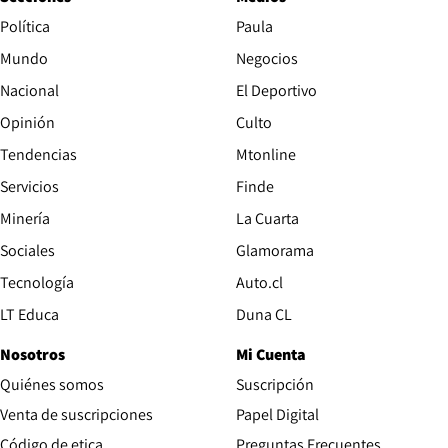
Política
Paula
Mundo
Negocios
Nacional
El Deportivo
Opinión
Culto
Tendencias
Mtonline
Servicios
Finde
Opens in new window
Minería
La Cuarta
Opens in new wind
Sociales
Glamorama
Opens in new window
Tecnología
Auto.cl
Opens in new window
LT Educa
Duna CL
Nosotros
Mi Cuenta
Quiénes somos
Suscripción
Opens in new win
Venta de suscripciones
Papel Digital
Opens in new window
Código de etica
Preguntas Frecuentes