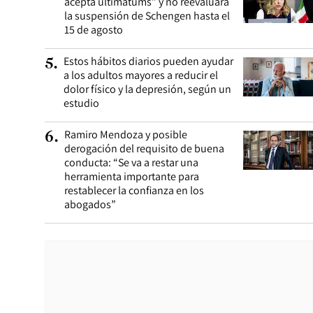
acepta ultimátums” y no reevaluará
la suspensión de Schengen hasta el
15 de agosto
Estos hábitos diarios pueden ayudar
5
.
a los adultos mayores a reducir el
dolor físico y la depresión, según un
estudio
Ramiro Mendoza y posible
6
.
derogación del requisito de buena
conducta: “Se va a restar una
herramienta importante para
restablecer la confianza en los
abogados”