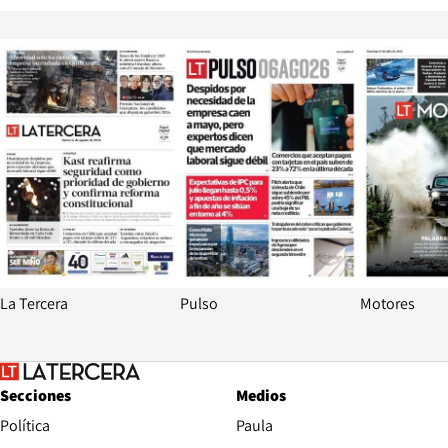
Opens in new window
Opens in ne
La Tercera
Pulso
Motores
Secciones
Medios
Política
Paula