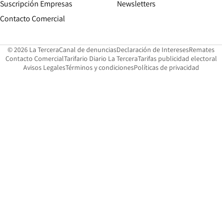
Suscripción Empresas
Newsletters
Opens in new window
Contacto Comercial
Opens in new window
Opens in 
Op
© 2026 La Tercera
Canal de denuncias
Declaración de Intereses
Remates
Opens in new window
Opens in new window
O
Contacto Comercial
Tarifario Diario La Tercera
Tarifas publicidad electoral
Opens in new window
Avisos Legales
Términos y condiciones
Políticas de privacidad