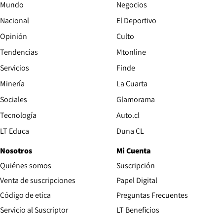
Mundo
Negocios
Nacional
El Deportivo
Opinión
Culto
Tendencias
Mtonline
Servicios
Finde
Opens in new window
Minería
La Cuarta
Opens in new wind
Sociales
Glamorama
Opens in new window
Tecnología
Auto.cl
Opens in new window
LT Educa
Duna CL
Nosotros
Mi Cuenta
Quiénes somos
Suscripción
Opens in new win
Venta de suscripciones
Papel Digital
Opens in new window
Código de etica
Preguntas Frecuentes
Servicio al Suscriptor
LT Beneficios