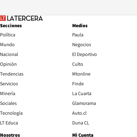
Secciones
Medios
Política
Paula
Mundo
Negocios
Nacional
El Deportivo
Opinión
Culto
Tendencias
Mtonline
Servicios
Finde
Opens in new window
Minería
La Cuarta
Opens in new wind
Sociales
Glamorama
Opens in new window
Tecnología
Auto.cl
Opens in new window
LT Educa
Duna CL
Nosotros
Mi Cuenta