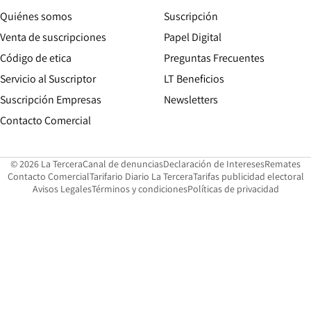
Quiénes somos
Suscripción
Opens in new win
Venta de suscripciones
Papel Digital
Opens in new window
Código de etica
Preguntas Frecuentes
Servicio al Suscriptor
LT Beneficios
Suscripción Empresas
Newsletters
Opens in new window
Contacto Comercial
Opens in new window
Opens in 
Op
© 2026 La Tercera
Canal de denuncias
Declaración de Intereses
Remates
Opens in new window
Opens in new window
O
Contacto Comercial
Tarifario Diario La Tercera
Tarifas publicidad electoral
Opens in new window
Avisos Legales
Términos y condiciones
Políticas de privacidad