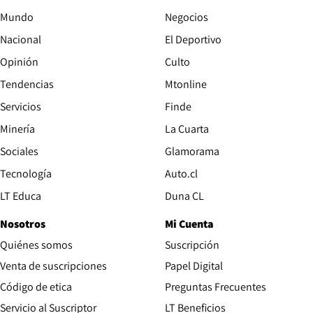
Mundo
Negocios
Nacional
El Deportivo
Opinión
Culto
Tendencias
Mtonline
Servicios
Finde
Opens in new window
Minería
La Cuarta
Opens in new wind
Sociales
Glamorama
Opens in new window
Tecnología
Auto.cl
Opens in new window
LT Educa
Duna CL
Nosotros
Mi Cuenta
Quiénes somos
Suscripción
Opens in new win
Venta de suscripciones
Papel Digital
Opens in new window
Código de etica
Preguntas Frecuentes
Servicio al Suscriptor
LT Beneficios