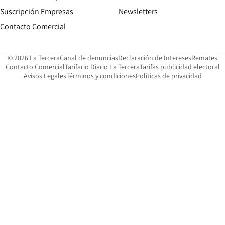
Suscripción Empresas
Newsletters
Opens in new window
Contacto Comercial
Opens in new window
Opens in 
Op
© 2026 La Tercera
Canal de denuncias
Declaración de Intereses
Remates
Opens in new window
Opens in new window
O
Contacto Comercial
Tarifario Diario La Tercera
Tarifas publicidad electoral
Opens in new window
Avisos Legales
Términos y condiciones
Políticas de privacidad