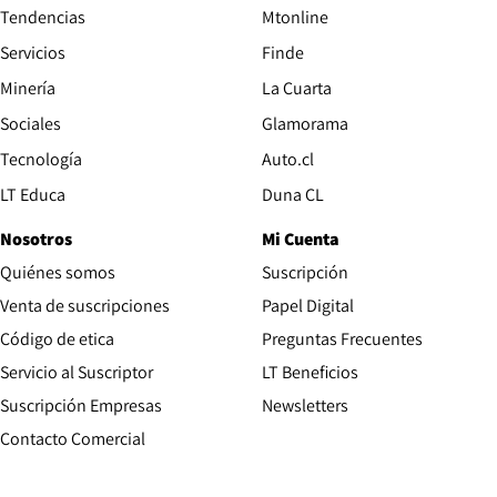
Tendencias
Mtonline
Servicios
Finde
Opens in new window
Minería
La Cuarta
Opens in new wind
Sociales
Glamorama
Opens in new window
Tecnología
Auto.cl
Opens in new window
LT Educa
Duna CL
Nosotros
Mi Cuenta
Quiénes somos
Suscripción
Opens in new win
Venta de suscripciones
Papel Digital
Opens in new window
Código de etica
Preguntas Frecuentes
Servicio al Suscriptor
LT Beneficios
Suscripción Empresas
Newsletters
Opens in new window
Contacto Comercial