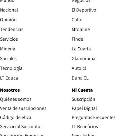
Mundo
Negocios
Nacional
El Deportivo
Opinión
Culto
Tendencias
Mtonline
Servicios
Finde
Opens in new window
Minería
La Cuarta
Opens in new wind
Sociales
Glamorama
Opens in new window
Tecnología
Auto.cl
Opens in new window
LT Educa
Duna CL
Nosotros
Mi Cuenta
Quiénes somos
Suscripción
Opens in new win
Venta de suscripciones
Papel Digital
Opens in new window
Código de etica
Preguntas Frecuentes
Servicio al Suscriptor
LT Beneficios
Suscripción Empresas
Newsletters