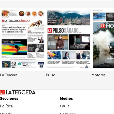
Opens in new window
Opens in ne
La Tercera
Pulso
Motores
Secciones
Medios
Política
Paula