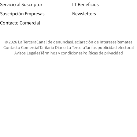
Servicio al Suscriptor
LT Beneficios
Suscripción Empresas
Newsletters
Opens in new window
Contacto Comercial
Opens in new window
Opens in 
Op
© 2026 La Tercera
Canal de denuncias
Declaración de Intereses
Remates
Opens in new window
Opens in new window
O
Contacto Comercial
Tarifario Diario La Tercera
Tarifas publicidad electoral
Opens in new window
Avisos Legales
Términos y condiciones
Políticas de privacidad