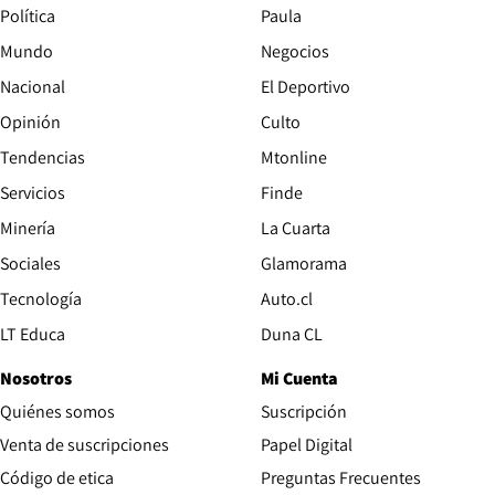
Política
Paula
Mundo
Negocios
Nacional
El Deportivo
Opinión
Culto
Tendencias
Mtonline
Servicios
Finde
Opens in new window
Minería
La Cuarta
Opens in new wind
Sociales
Glamorama
Opens in new window
Tecnología
Auto.cl
Opens in new window
LT Educa
Duna CL
Nosotros
Mi Cuenta
Quiénes somos
Suscripción
Opens in new win
Venta de suscripciones
Papel Digital
Opens in new window
Código de etica
Preguntas Frecuentes