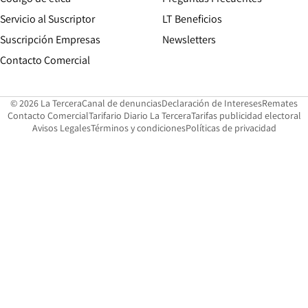
Servicio al Suscriptor
LT Beneficios
Suscripción Empresas
Newsletters
Opens in new window
Contacto Comercial
Opens in new window
Opens in 
Op
© 2026 La Tercera
Canal de denuncias
Declaración de Intereses
Remates
Opens in new window
Opens in new window
O
Contacto Comercial
Tarifario Diario La Tercera
Tarifas publicidad electoral
Opens in new window
Avisos Legales
Términos y condiciones
Políticas de privacidad