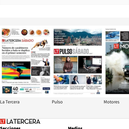
Opens in new window
Opens in ne
La Tercera
Pulso
Motores
Secciones
Medios