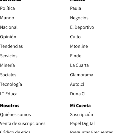
Política
Paula
Mundo
Negocios
Nacional
El Deportivo
Opinión
Culto
Tendencias
Mtonline
Servicios
Finde
Opens in new window
Minería
La Cuarta
Opens in new wind
Sociales
Glamorama
Opens in new window
Tecnología
Auto.cl
Opens in new window
LT Educa
Duna CL
Nosotros
Mi Cuenta
Quiénes somos
Suscripción
Opens in new win
Venta de suscripciones
Papel Digital
Opens in new window
Código de etica
Preguntas Frecuentes