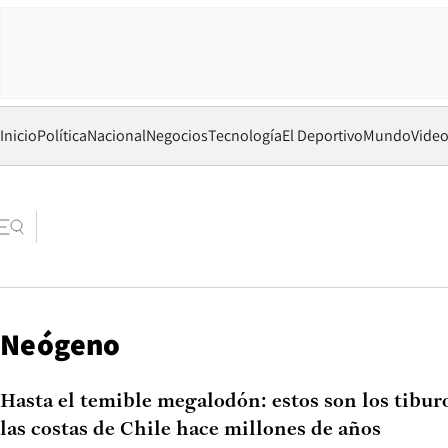
Inicio
Política
Nacional
Negocios
Tecnología
El Deportivo
Mundo
Vide
Neógeno
Hasta el temible megalodón: estos son los tibur
las costas de Chile hace millones de años