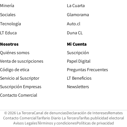
Opens in new window
Minería
La Cuarta
Opens in new wind
Sociales
Glamorama
Opens in new window
Tecnología
Auto.cl
Opens in new window
LT Educa
Duna CL
Nosotros
Mi Cuenta
Quiénes somos
Suscripción
Opens in new win
Venta de suscripciones
Papel Digital
Opens in new window
Código de etica
Preguntas Frecuentes
Servicio al Suscriptor
LT Beneficios
Suscripción Empresas
Newsletters
Opens in new window
Contacto Comercial
Opens in new window
Opens in 
Op
© 2026 La Tercera
Canal de denuncias
Declaración de Intereses
Remates
Opens in new window
Opens in new window
O
Contacto Comercial
Tarifario Diario La Tercera
Tarifas publicidad electoral
Opens in new window
Avisos Legales
Términos y condiciones
Políticas de privacidad