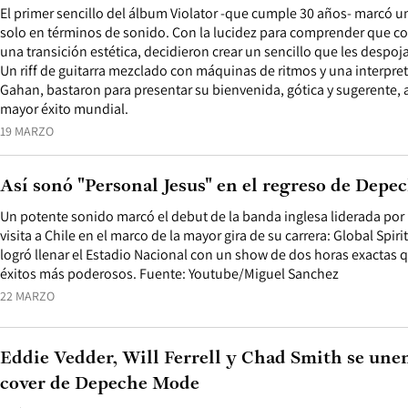
El primer sencillo del álbum Violator -que cumple 30 años- marcó u
solo en términos de sonido. Con la lucidez para comprender que co
una transición estética, decidieron crear un sencillo que les despoj
Un riff de guitarra mezclado con máquinas de ritmos y una interpre
Gahan, bastaron para presentar su bienvenida, gótica y sugerente, a
mayor éxito mundial.
19 MARZO
Así sonó "Personal Jesus" en el regreso de Depe
Un potente sonido marcó el debut de la banda inglesa liderada por 
visita a Chile en el marco de la mayor gira de su carrera: Global Spiri
logró llenar el Estadio Nacional con un show de dos horas exactas 
éxitos más poderosos. Fuente: Youtube/Miguel Sanchez
22 MARZO
Eddie Vedder, Will Ferrell y Chad Smith se une
cover de Depeche Mode