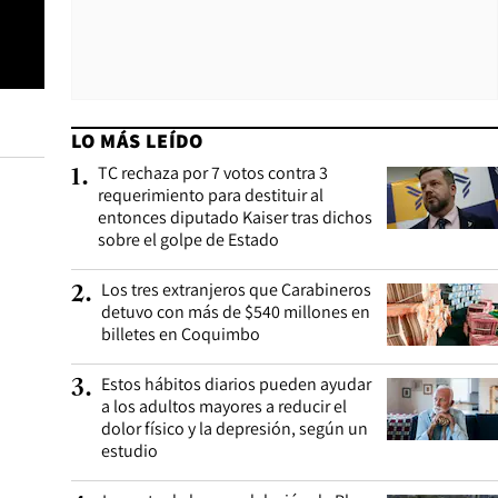
LO MÁS LEÍDO
TC rechaza por 7 votos contra 3
1
.
requerimiento para destituir al
entonces diputado Kaiser tras dichos
sobre el golpe de Estado
Los tres extranjeros que Carabineros
2
.
detuvo con más de $540 millones en
billetes en Coquimbo
Estos hábitos diarios pueden ayudar
3
.
a los adultos mayores a reducir el
dolor físico y la depresión, según un
estudio