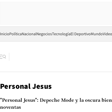
Inicio
Política
Nacional
Negocios
Tecnología
El Deportivo
Mundo
Vide
Personal Jesus
"Personal Jesus": Depeche Mode y la oscura bien
noventas