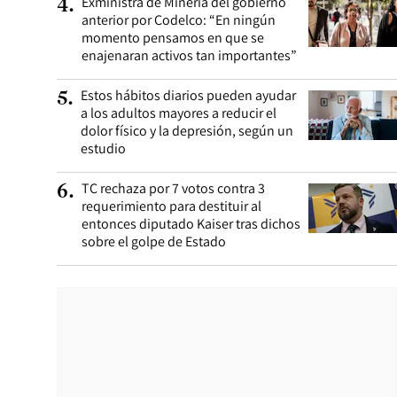
Exministra de Minería del gobierno
4
.
anterior por Codelco: “En ningún
momento pensamos en que se
enajenaran activos tan importantes”
Estos hábitos diarios pueden ayudar
5
.
a los adultos mayores a reducir el
dolor físico y la depresión, según un
estudio
TC rechaza por 7 votos contra 3
6
.
requerimiento para destituir al
entonces diputado Kaiser tras dichos
sobre el golpe de Estado