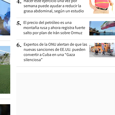
Hacer este ejercicio una vez por
4
.
semana puede ayudar a reducir la
grasa abdominal, según un estudio
El precio del petróleo es una
5
.
montaña rusa y ahora registra fuerte
salto por plan de Irán sobre Ormuz
Expertos de la ONU alertan de que las
6
.
nuevas sanciones de EE.UU. pueden
convertir a Cuba en una “Gaza
silenciosa”