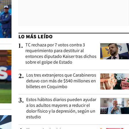
LO MÁS LEÍDO
TC rechaza por 7 votos contra 3
1
.
requerimiento para destituir al
entonces diputado Kaiser tras dichos
sobre el golpe de Estado
Los tres extranjeros que Carabineros
2
.
detuvo con más de $540 millones en
billetes en Coquimbo
Estos hábitos diarios pueden ayudar
3
.
a los adultos mayores a reducir el
dolor físico y la depresión, según un
estudio