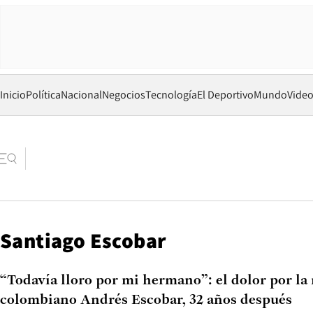
Inicio
Política
Nacional
Negocios
Tecnología
El Deportivo
Mundo
Vide
Santiago Escobar
“Todavía lloro por mi hermano”: el dolor por la
colombiano Andrés Escobar, 32 años después