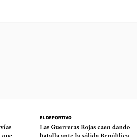
EL DEPORTIVO
 vías
Las Guerreras Rojas caen dando
d que
batalla ante la sólida República