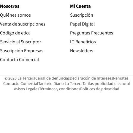
Nosotros
Mi Cuenta
Quiénes somos
Suscripción
Opens in new win
Venta de suscripciones
Papel Digital
Opens in new window
Código de etica
Preguntas Frecuentes
Servicio al Suscriptor
LT Beneficios
Suscripción Empresas
Newsletters
Opens in new window
Contacto Comercial
Opens in new window
Opens in 
Op
© 2026 La Tercera
Canal de denuncias
Declaración de Intereses
Remates
Opens in new window
Opens in new window
O
Contacto Comercial
Tarifario Diario La Tercera
Tarifas publicidad electoral
Opens in new window
Avisos Legales
Términos y condiciones
Políticas de privacidad