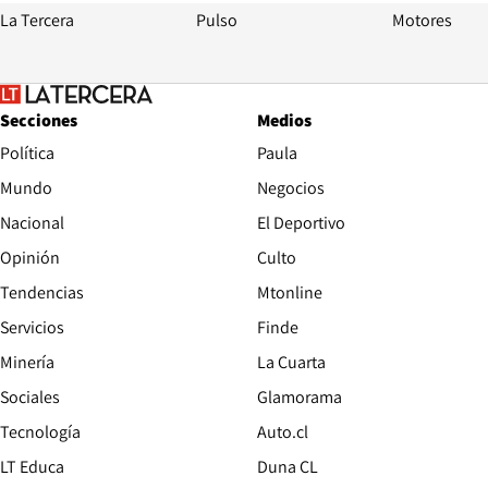
La Tercera
Pulso
Motores
Secciones
Medios
Política
Paula
Mundo
Negocios
Nacional
El Deportivo
Opinión
Culto
Tendencias
Mtonline
Servicios
Finde
Opens in new window
Minería
La Cuarta
Opens in new wind
Sociales
Glamorama
Opens in new window
Tecnología
Auto.cl
Opens in new window
LT Educa
Duna CL