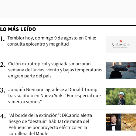
LO MÁS LEÍDO
Temblor hoy, domingo 9 de agosto en Chile:
1
.
consulta epicentro y magnitud
Ciclón extratropical y vaguadas marcarán
2
.
semana de lluvias, viento y bajas temperaturas
en gran parte del país
Joaquín Niemann agradece a Donald Trump
3
.
tras su título en Nueva York: “Fue especial que
viniera a vernos”
“Al borde de la extinción”: DiCaprio alerta
4
.
riesgo de “destruir” hábitat de ranita del
Pehuenche por proyecto eléctrico en la
cordillera del Maule