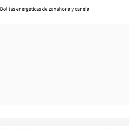
Bolitas energéticas de zanahoria y canela
Opens in new window
Opens in ne