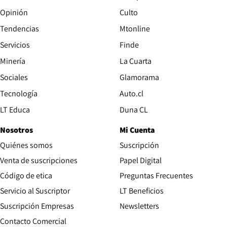
Opinión
Culto
Tendencias
Mtonline
Servicios
Finde
Opens in new window
Minería
La Cuarta
Opens in new wind
Sociales
Glamorama
Opens in new window
Tecnología
Auto.cl
Opens in new window
LT Educa
Duna CL
Nosotros
Mi Cuenta
Quiénes somos
Suscripción
Opens in new win
Venta de suscripciones
Papel Digital
Opens in new window
Código de etica
Preguntas Frecuentes
Servicio al Suscriptor
LT Beneficios
Suscripción Empresas
Newsletters
Opens in new window
Contacto Comercial