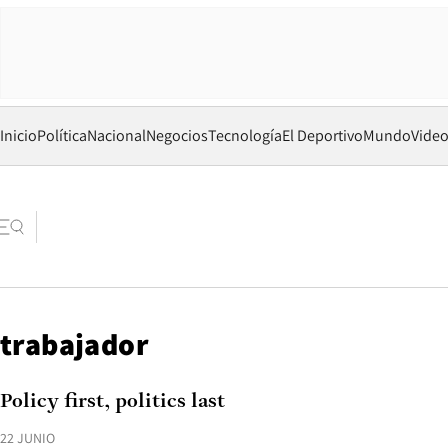
Inicio
Política
Nacional
Negocios
Tecnología
El Deportivo
Mundo
Vide
trabajador
Policy first, politics last
22 JUNIO