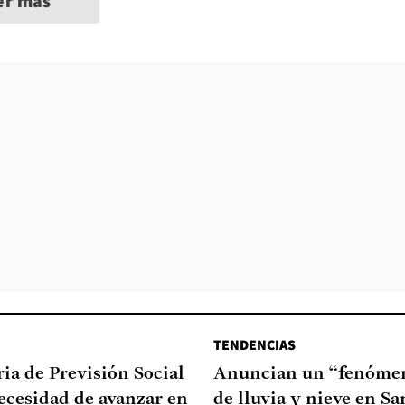
er más
TENDENCIAS
ia de Previsión Social
Anuncian un “fenómen
necesidad de avanzar en
de lluvia y nieve en Sa