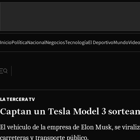
Inicio
Política
Nacional
Negocios
Tecnología
El Deportivo
Mundo
Vide
LA TERCERA TV
Captan un Tesla Model 3 sortea
El vehículo de la empresa de Elon Musk, se viraliz
carreteras y transporte público.