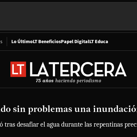
Opens in new window
os
Lo Último
LT Beneficios
Papel Digital
LT Educa
75 años
haciendo periodismo
ndo sin problemas una inundació
ó tras desafiar el agua durante las repentinas prec