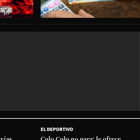
EL DEPORTIVO
 vías
Colo Colo no para: le ofrece