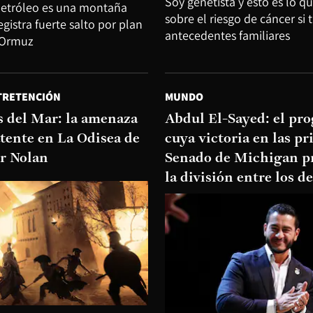
Soy genetista y esto es lo q
 petróleo es una montaña
sobre el riesgo de cáncer si 
egistra fuerte salto por plan
antecedentes familiares
 Ormuz
TRETENCIÓN
MUNDO
s del Mar: la amenaza
Abdul El-Sayed: el pro
atente en La Odisea de
cuya victoria en las pr
r Nolan
Senado de Michigan p
la división entre los 