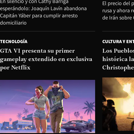
En silencio y con Cathy Barriga
El precio del
esperándolo: Joaquín Lavín abandona
rusa y ahora r
Capitán Yáber para cumplir arresto
de Irán sobre
domiciliario
TECNOLOGÍA
CULTURA Y EN
GTA VI presenta su primer
Los Pueblo
gameplay extendido en exclusiva
histórica l
por Netflix
Christophe