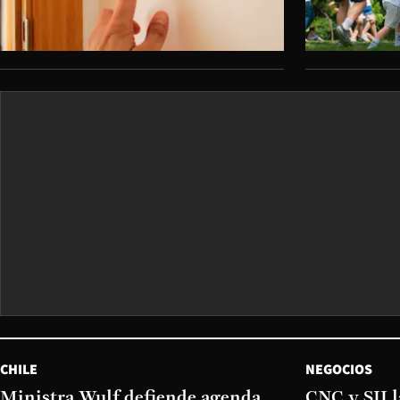
CHILE
NEGOCIOS
Ministra Wulf defiende agenda
CNC y SII 