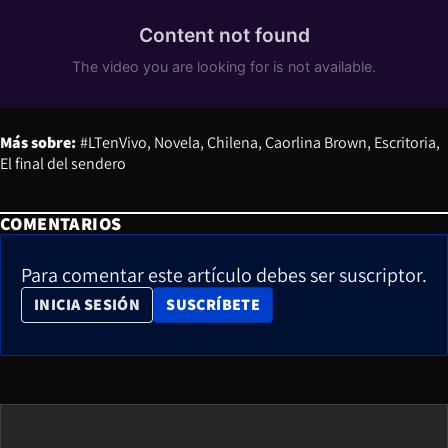
Más sobre:
#LTenVivo
Novela
Chilena
Caorlina Brown
Escritoria
El final del sendero
COMENTARIOS
Para comentar este artículo debes ser suscriptor.
OPENS IN NEW WINDOW
INICIA SESIÓN
SUSCRÍBETE