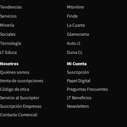
Tendencias
Mtonline
Servicios
Finde
Opens in new window
Minería
La Cuarta
Opens in new wind
Sociales
Glamorama
Opens in new window
Tecnología
Auto.cl
Opens in new window
LT Educa
Duna CL
Nosotros
Mi Cuenta
Quiénes somos
Suscripción
Opens in new win
Venta de suscripciones
Papel Digital
Opens in new window
Código de etica
Preguntas Frecuentes
Servicio al Suscriptor
LT Beneficios
Suscripción Empresas
Newsletters
Opens in new window
Contacto Comercial