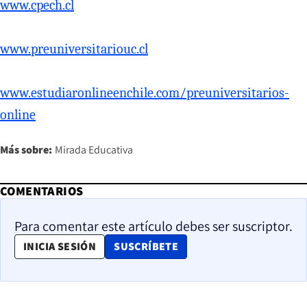
www.cpech.cl
www.preuniversitariouc.cl
www.estudiaronlineenchile.com/preuniversitarios-
online
Más sobre:
Mirada Educativa
COMENTARIOS
Para comentar este artículo debes ser suscriptor.
OPENS IN NEW WINDOW
INICIA SESIÓN
SUSCRÍBETE