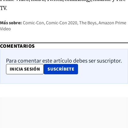
TV.
Más sobre:
Comic-Con
Comic-Con 2020
The Boys
Amazon Prime
Video
COMENTARIOS
Para comentar este artículo debes ser suscriptor.
OPENS IN NEW WINDOW
INICIA SESIÓN
SUSCRÍBETE