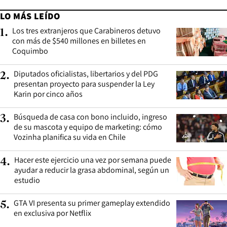
LO MÁS LEÍDO
Los tres extranjeros que Carabineros detuvo
1
.
con más de $540 millones en billetes en
Coquimbo
Diputados oficialistas, libertarios y del PDG
2
.
presentan proyecto para suspender la Ley
Karin por cinco años
Búsqueda de casa con bono incluido, ingreso
3
.
de su mascota y equipo de marketing: cómo
Vozinha planifica su vida en Chile
Hacer este ejercicio una vez por semana puede
4
.
ayudar a reducir la grasa abdominal, según un
estudio
GTA VI presenta su primer gameplay extendido
5
.
en exclusiva por Netflix