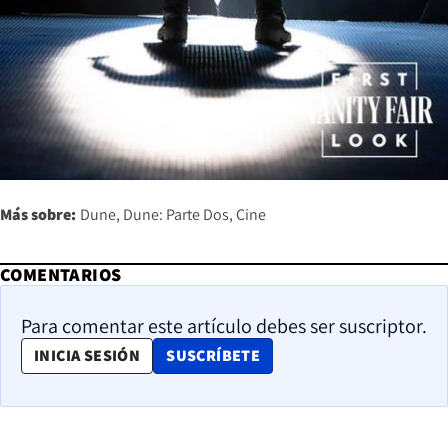
Más sobre:
Dune
Dune: Parte Dos
Cine
COMENTARIOS
Para comentar este artículo debes ser suscriptor.
OPENS IN NEW WINDOW
INICIA SESIÓN
SUSCRÍBETE