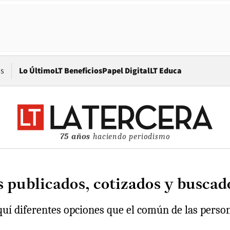
Opens in new window
os
Lo Último
LT Beneficios
Papel Digital
LT Educa
75 años
haciendo periodismo
s publicados, cotizados y buscad
quí diferentes opciones que el común de las perso