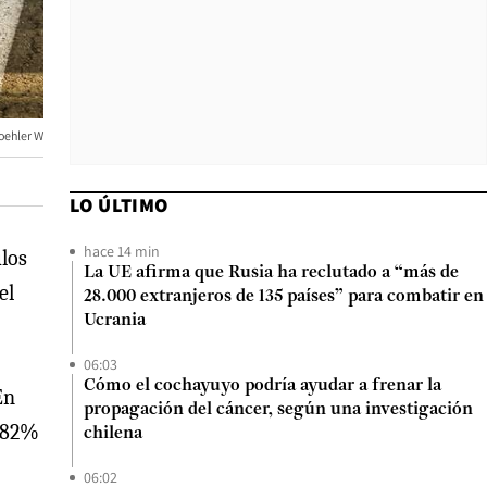
oehler W
LO ÚLTIMO
hace 14 min
ulos
La UE afirma que Rusia ha reclutado a “más de
el
28.000 extranjeros de 135 países” para combatir en
Ucrania
06:03
Cómo el cochayuyo podría ayudar a frenar la
En
propagación del cáncer, según una investigación
n 82%
chilena
06:02