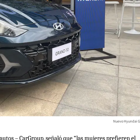
Nuevo Hyundai G
utos – CarGroup, señaló que “las mujeres prefieren el