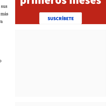
 sus
n más
SUSCRÍBETE
ra
o