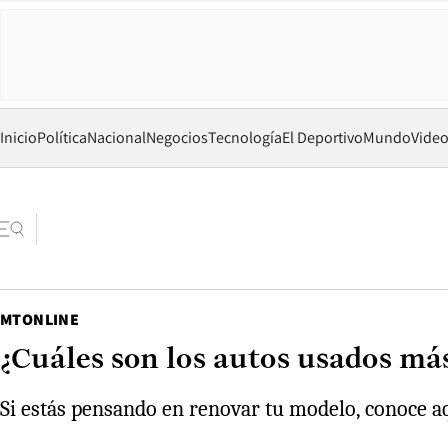
Inicio
Política
Nacional
Negocios
Tecnología
El Deportivo
Mundo
Vide
MTONLINE
¿Cuáles son los autos usados má
Si estás pensando en renovar tu modelo, conoce a