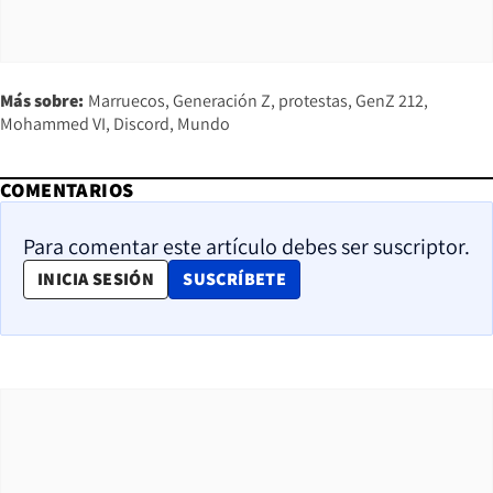
Más sobre:
Marruecos
Generación Z
protestas
GenZ 212
Mohammed VI
Discord
Mundo
COMENTARIOS
Para comentar este artículo debes ser suscriptor.
OPENS IN NEW WINDOW
INICIA SESIÓN
SUSCRÍBETE