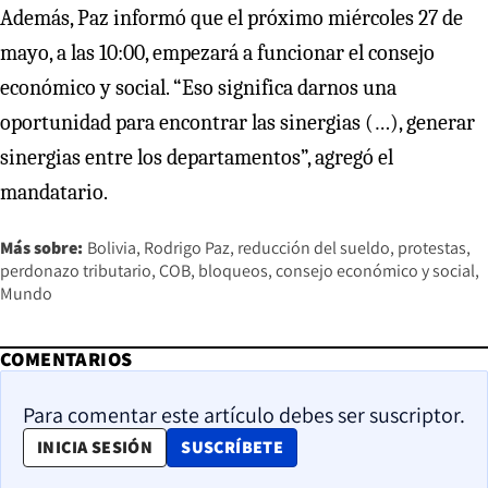
Además, Paz informó que el próximo miércoles 27 de
mayo, a las 10:00, empezará a funcionar el consejo
económico y social. “Eso significa darnos una
oportunidad para encontrar las sinergias (…), generar
sinergias entre los departamentos”, agregó el
mandatario.
Más sobre:
Bolivia
Rodrigo Paz
reducción del sueldo
protestas
perdonazo tributario
COB
bloqueos
consejo económico y social
Mundo
COMENTARIOS
Para comentar este artículo debes ser suscriptor.
OPENS IN NEW WINDOW
INICIA SESIÓN
SUSCRÍBETE