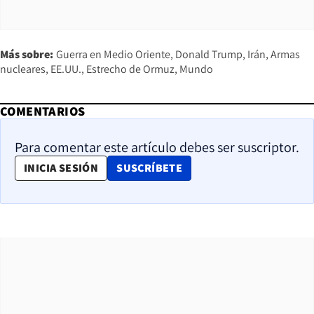
Más sobre:
Guerra en Medio Oriente
Donald Trump
Irán
Armas
nucleares
EE.UU.
Estrecho de Ormuz
Mundo
COMENTARIOS
Para comentar este artículo debes ser suscriptor.
OPENS IN NEW WINDOW
INICIA SESIÓN
SUSCRÍBETE