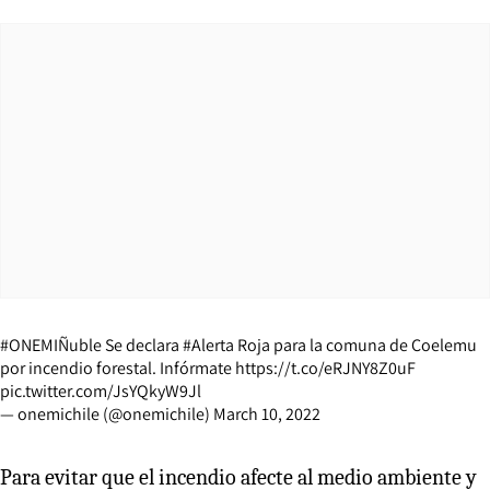
#ONEMIÑuble
Se declara
#Alerta
Roja para la comuna de Coelemu
por incendio forestal. Infórmate
https://t.co/eRJNY8Z0uF
pic.twitter.com/JsYQkyW9Jl
— onemichile (@onemichile)
March 10, 2022
Para evitar que el incendio afecte al medio ambiente y